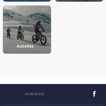
Activités
esf 2 Alpes
Automne
Hiver
Printemps - Été
04 76 79 21 21
Choisissez
votre semaine